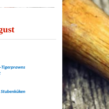
-Kochclub Schwabach
gust
-Tigerprawns
t
 Stubenküken