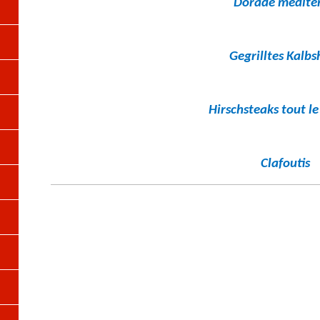
Dorade medite
Gegrilltes Kalbs
Hirschsteaks tout 
Clafoutis