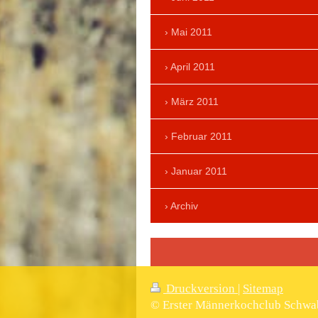
Mai 2011
April 2011
März 2011
Februar 2011
Januar 2011
Archiv
Druckversion
|
Sitemap
© Erster Männerkochclub Schwab