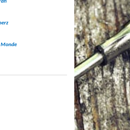
ran
herz
le Monde