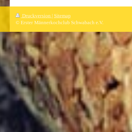
Druckversion
|
Sitemap
© Erster Männerkochclub Schwabach e.V.