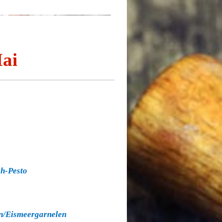
-Kochclub Schwabach
ai
ch-Pesto
en/Eismeergarnelen