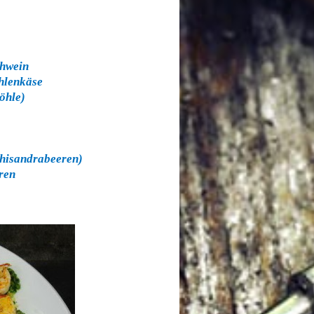
chwein
hlenkäse
öhle)
chisandrabeeren)
ren