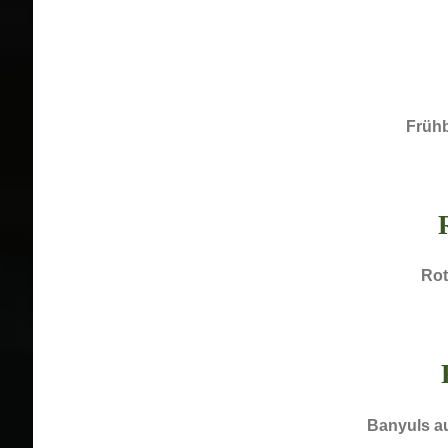
Früh
Rot
Banyuls a