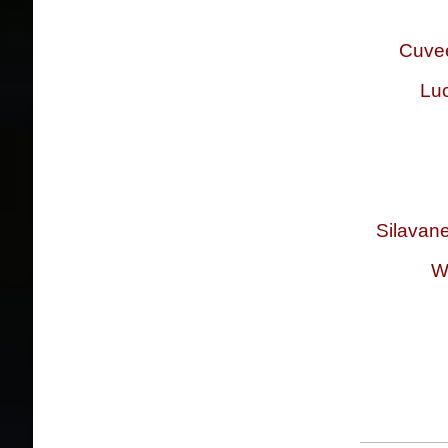
Cuvee
Lu
Silavane
W